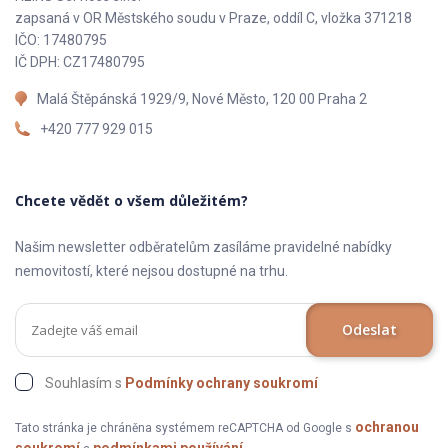
zapsaná v OR Městského soudu v Praze, oddíl C, vložka 371218
IČO: 17480795
IČ DPH: CZ17480795
Malá Štěpánská 1929/9, Nové Město, 120 00 Praha 2
+420 777 929 015
Chcete vědět o všem důležitém?
Našim newsletter odběratelům zasíláme pravidelné nabídky
nemovitostí, které nejsou dostupné na trhu.
Odeslat
Souhlasím s
Podmínky ochrany soukromí
ochranou
Tato stránka je chráněna systémem reCAPTCHA od Google s
soukromí
podmínkami používání