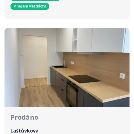
V našem vlastnictví
Prodáno
Laštůvkova