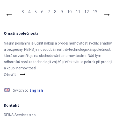
3
4
5
6
7
8
9
10
11
12
13
O naší společnosti
Našim posláním je učinit nákup a prodej nemovitostí rychlý, snadný
a bezpečný. REINS je novodobá realitně-technologická společnost,
která se zaměřuje na obchodování s nemovitostmi. Náš tým
odborníků spolu s technologií zajišťují efektivitu a pokrok při prodeji
a koupi nemovitostí.
Otevřít
Switch to
English
Kontakt
REINS Services s.r.o.