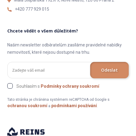
Malá Štěpánská 1929/9, Nové Město, 120 00 Praha 2
+420 777 929 015
Chcete vědět o všem důležitém?
Našim newsletter odběratelům zasíláme pravidelné nabídky
nemovitostí, které nejsou dostupné na trhu.
Odeslat
Souhlasím s
Podmínky ochrany soukromí
Tato stránka je chráněna systémem reCAPTCHA od Google s
ochranou soukromí
podmínkami používání
a
.