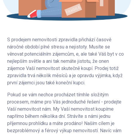
S prodejem nemovitosti zpravidla přichází časově
náročné období plné stresu a nejistoty. Musíte se
věnovat potenciálním zájemcům, e, ale také Váš byt v co
nejlepším světle a ani tak nemáte jistotu, že onen
zájemce Vaší nemovitost skutečně koupí. Prodej totiž
zpravidla trvá několik měsíců a je opravdu výjimka, když
první zájemci jsou také koneční kupci.
Pokud se vám nechce procházet tímhle složitým
procesem, máme pro Vás jednoduché řešení - prodejte
Vaší nemovitost nám. My Vaší nemovitost koupíme
napřímo během několika dní. Strávíte s námi jednu
příjemnou prohlídku a máte prodáno! Naším cílem je
bezproblémový a férový výkup nemovitostí. Navíc vám