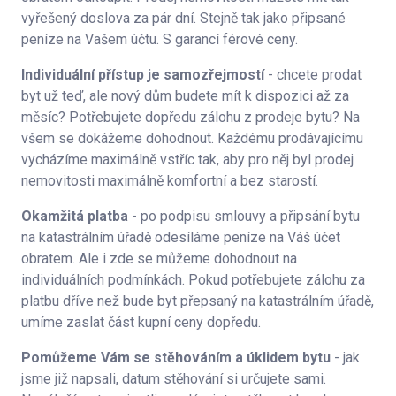
vyřešený doslova za pár dní. Stejně tak jako připsané
peníze na Vašem účtu. S garancí férové ceny.
Individuální přístup je samozřejmostí
- chcete prodat
byt už teď, ale nový dům budete mít k dispozici až za
měsíc? Potřebujete dopředu zálohu z prodeje bytu? Na
všem se dokážeme dohodnout. Každému prodávajícímu
vycházíme maximálně vstříc tak, aby pro něj byl prodej
nemovitosti maximálně komfortní a bez starostí.
Okamžitá platba
- po podpisu smlouvy a připsání bytu
na katastrálním úřadě odesíláme peníze na Váš účet
obratem. Ale i zde se můžeme dohodnout na
individuálních podmínkách. Pokud potřebujete zálohu za
platbu dříve než bude byt přepsaný na katastrálním úřadě,
umíme zaslat část kupní ceny dopředu.
Pomůžeme Vám se stěhováním a úklidem bytu
- jak
jsme již napsali, datum stěhování si určujete sami.