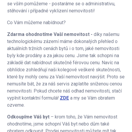
se vším pomůžeme - postaráme se o administrativu,
stěhování i případné vyklizení nemovitosti!
Co Vám můžeme nabídnout?
Zdarma ohodnotíme Vaší nemovitost -
díky našemu
technologickému zázemí máme dokonalých přehled o
aktuálních tržních cenách bytů i o tom, jaké nemovitosti
byly kde prodány a za jakou cenu. Jsme tak schopni na
základě dat nabídnout skutečně férovou cenu. Navíc na
obhlídce zohledňují naši kolegové veškeré skutečnosti,
které by mohly cenu za Vaší nemovitost navýšit. Proto se
nemusíte bát, že za náš servis zaplatíte sníženou cenou
nemovitosti. Pokud chcete náš odhad nemovitosti, stačí
vyplnit kontaktní formulář
ZDE
a my se Vám obratem
ozveme.
Odkoupíme Váš byt
– krom toho, že Vám nemovitost
ohodnotíme, jsme schopní Váš byt nebo dům také
obratem odkoupit. Prodej nemovitosti můžete mít tak