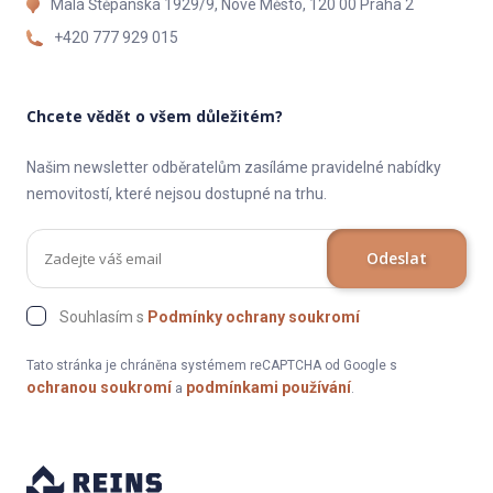
Malá Štěpánská 1929/9, Nové Město, 120 00 Praha 2
+420 777 929 015
Chcete vědět o všem důležitém?
Našim newsletter odběratelům zasíláme pravidelné nabídky
nemovitostí, které nejsou dostupné na trhu.
Odeslat
Souhlasím s
Podmínky ochrany soukromí
Tato stránka je chráněna systémem reCAPTCHA od Google s
ochranou soukromí
podmínkami používání
a
.