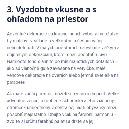
3. Vyzdobte vkusne a s
ohľadom na priestor
Adventné dekorácie sú krásne, no ich výber a množstvo
by mali byť v súlade s veľkosťou a štýlom vašej
nehnuteľnosti. V malých priestoroch sa vyhnite veľkým a
objemným dekoráciám, ktoré môžu pôsobiť rušivo.
Namiesto toho siahnite po minimalistických detailoch –
ako sú vianočné gule zavesené na vetvičke, malé
vencové dekorácie na dverách alebo jemné svetielka na
parapete.
Ak máte väčší priestor, môžete sa viac rozšupnúť. Veľké
adventné vence, ozdobené schodiská alebo vianočný
stromček umiestnený v centrálnej časti obývačky môžu
pôsobiť majestátne. Dbajte však na farebnú harmóniu –
zvoľte si určitú farebnú paletu a držte sa jej.