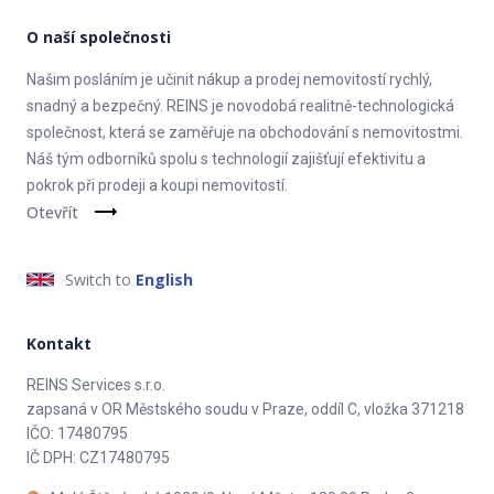
O naší společnosti
Našim posláním je učinit nákup a prodej nemovitostí rychlý,
snadný a bezpečný. REINS je novodobá realitně-technologická
společnost, která se zaměřuje na obchodování s nemovitostmi.
Náš tým odborníků spolu s technologií zajišťují efektivitu a
pokrok při prodeji a koupi nemovitostí.
Otevřít
Switch to
English
Kontakt
REINS Services s.r.o.
zapsaná v OR Městského soudu v Praze, oddíl C, vložka 371218
IČO: 17480795
IČ DPH: CZ17480795