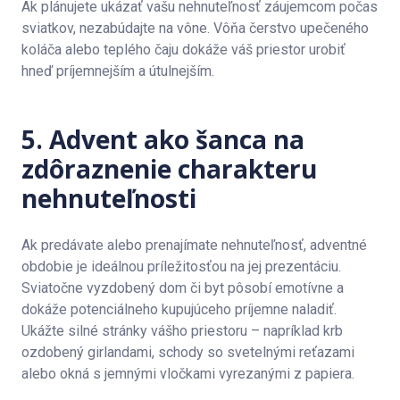
Ak plánujete ukázať vašu nehnuteľnosť záujemcom počas
sviatkov, nezabúdajte na vône. Vôňa čerstvo upečeného
koláča alebo teplého čaju dokáže váš priestor urobiť
hneď príjemnejším a útulnejším.
5. Advent ako šanca na
zdôraznenie charakteru
nehnuteľnosti
Ak predávate alebo prenajímate nehnuteľnosť, adventné
obdobie je ideálnou príležitosťou na jej prezentáciu.
Sviatočne vyzdobený dom či byt pôsobí emotívne a
dokáže potenciálneho kupujúceho príjemne naladiť.
Ukážte silné stránky vášho priestoru – napríklad krb
ozdobený girlandami, schody so svetelnými reťazami
alebo okná s jemnými vločkami vyrezanými z papiera.