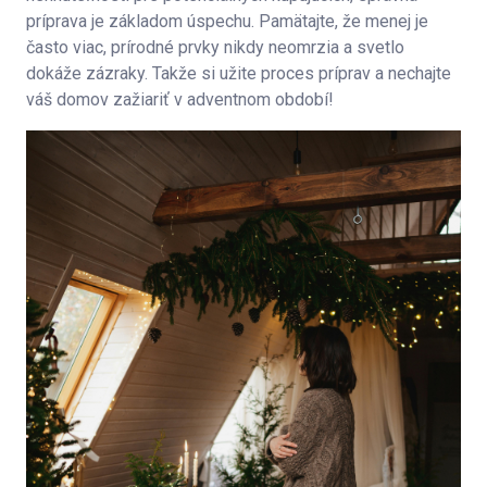
príprava je základom úspechu. Pamätajte, že menej je
často viac, prírodné prvky nikdy neomrzia a svetlo
dokáže zázraky. Takže si užite proces príprav a nechajte
váš domov zažiariť v adventnom období!