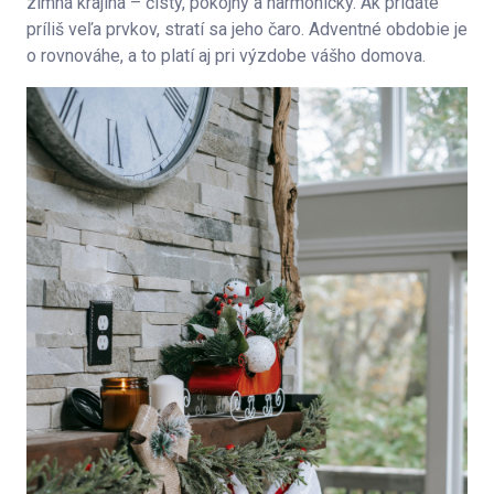
zimná krajina – čistý, pokojný a harmonický. Ak pridáte
príliš veľa prvkov, stratí sa jeho čaro. Adventné obdobie je
o rovnováhe, a to platí aj pri výzdobe vášho domova.