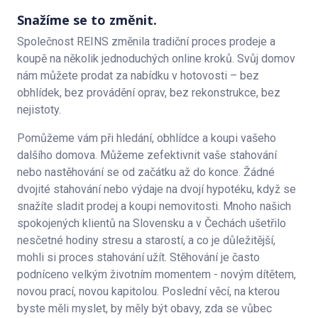
Snažíme se to změnit.
Společnost REINS změnila tradiční proces prodeje a
koupě na několik jednoduchých online kroků. Svůj domov
nám můžete prodat za nabídku v hotovosti – bez
obhlídek, bez provádění oprav, bez rekonstrukce, bez
nejistoty.
Pomůžeme vám při hledání, obhlídce a koupi vašeho
dalšího domova. Můžeme zefektivnit vaše stahování
nebo nastěhování se od začátku až do konce. Žádné
dvojité stahování nebo výdaje na dvojí hypotéku, když se
snažíte sladit prodej a koupi nemovitosti. Mnoho našich
spokojených klientů na Slovensku a v Čechách ušetřilo
nesčetné hodiny stresu a starostí, a co je důležitější,
mohli si proces stahování užít. Stěhování je často
podníceno velkým životním momentem - novým dítětem,
novou prací, novou kapitolou. Poslední věcí, na kterou
byste měli myslet, by měly být obavy, zda se vůbec