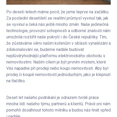
Po deseti letech máme pocit, že jsme teprve na začátku.
Za poslední desetiletí se realitní průmysl vyvinul tak, jak
se vyvinul a čeká nás ještě mnoho změn. Naše jedinečná
technologie, provozní schopnosti a odborné znalosti nám
umožnila rozšířit naše pokrytí i do České republiky. Tím,
že zůstáváme věrni našim kořenům v oblasti vynalézání a
zdokonalování se, budeme nadále budovat
nejdůvěryhodnější platformu elektronického obchodu s
nemovitostmi. Naším cílem je být prvním místem, které
Vás napadne při prodeji nebo koupi nemovitosti. Aby byl
prodej či koupě nemovitostí jednoduchým, jako je klepnutí
na tlačítko.
Deset let našeho podnikání je odrazem tvrdé práce
mnoha lidí: našeho týmu, partnerů a klientů. Právě oni nám
pomohli dosáhnout tohoto milníku a budou nás hnát vpřed
i nadále.