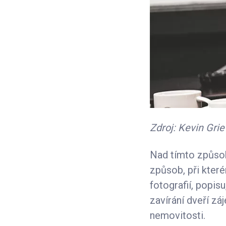
Zdroj: Kevin Gri
Nad tímto způsob
způsob, při kter
fotografií, popis
zavírání dveří zá
nemovitosti.