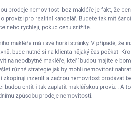
dou prodeje nemovitosti bez makléře je fakt, že ce
 provizi pro realitní kancelář. Budete tak mít šanc
e nebo rychleji, pokud cenu snížíte.
ního makléře má i své horší stránky. V případě, že i
ně, bude nutné si na klienta nějaký čas počkat. Kr
avit na neodbytné makléře, kteří budou majitele bo
šlet různé strategie jak by mohli nemovitost nabrat
ní zkopírují inzerát a začnou nemovitost prodávat 
ci budou chtít i tak zaplatit makléřskou provizi. A 
dnímu způsobu prodeje nemovitosti.