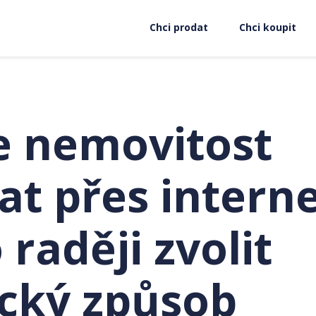
Chci prodat
Chci koupit
e nemovitost
at přes intern
raději zvolit
ický způsob