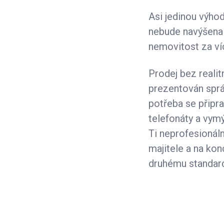
Asi jedinou výho
nebude navýšena o
nemovitost za víc
Prodej bez realit
prezentován správ
potřeba se připr
telefonáty a vymý
Ti neprofesionál
majitele a na kon
druhému standar