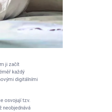
 ji začít
 téměř každý
ovými digitálními
e osvojují tzv.
už neobjednává