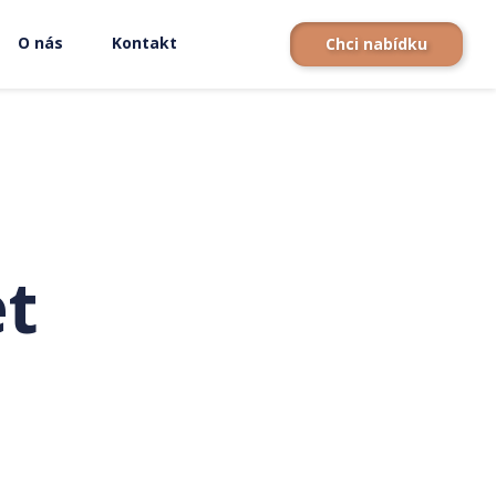
O nás
Kontakt
Chci nabídku
et