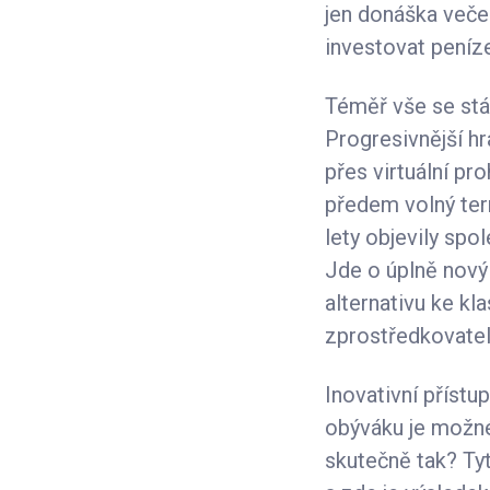
jen donáška veče
investovat peníz
Téměř vše se stáv
Progresivnější h
přes virtuální pr
předem volný term
lety objevily spo
Jde o úplně nový 
alternativu ke k
zprostředkovatel
Inovativní přístu
obýváku je možné
skutečně tak? Ty