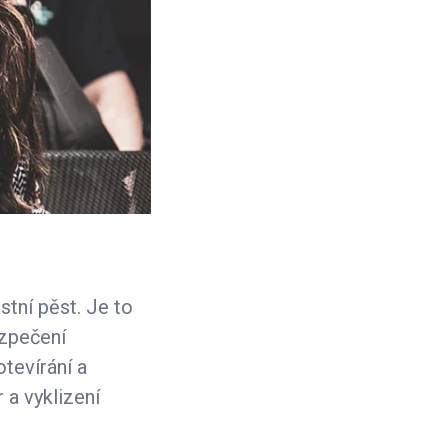
tní pěst. Je to
ezpečení
otevírání a
 a vyklizení