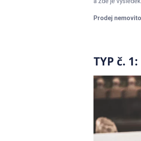
a zde je výsledek
Prodej nemovitos
TYP č. 1