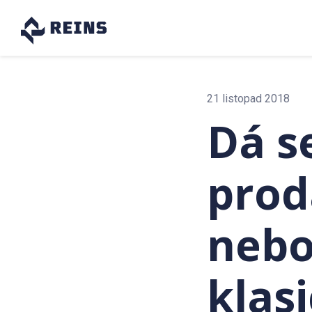
21 listopad 2018
Dá s
prod
nebo 
klas