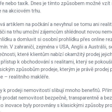
ře nebo taxík. Dnes je tímto způsobem možné vzít 
e na akciovém trhu.
á artiklem na počkání a nevyhnul se tomu ani realitn
ráči na trhu umožní zájemcům shlédnout novou nemo
ohlídku a domluvit si osobní prohlídku přes online re
ín. V zahraničí, zejména v USA, Anglii a Austrálii, s
lečnosti, které klientům nabízí okamžitý prodej jejic
přístup k obchodování s realitami, který se pokouš
lasickým způsobům prodeje, kterým je právě prodej 
e – realitního makléře.
py k prodeji nemovitostí slibují mnoho benefitů. Př
 prodat nemovitost bezpečně, transparentně a bez
to inovace byly porovnány s klasickými způsoby pr