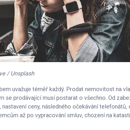
eve / Unsplash
em uvažuje téměř každý. Prodat nemovitost na vlas
ém se prodávající musí postarat o všechno. Od zab
u, nastavení ceny, následného očekávání telefonátů, 
jemcům až po vypracování smluv, chození na katastr