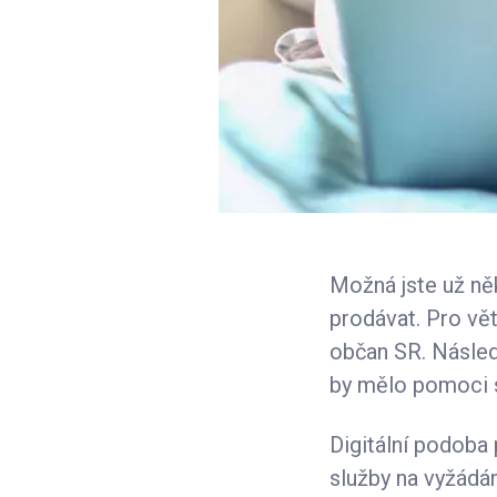
Možná jste už ně
prodávat. Pro větš
občan SR. Násled
by mělo pomoci 
Digitální podoba p
služby na vyžádá