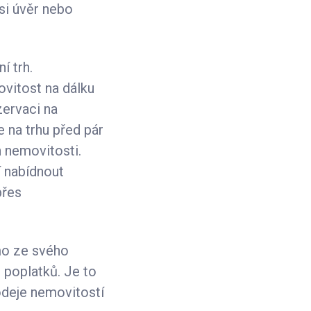
si úvěr nebo
í trh.
vitost na dálku
zervaci na
e na trhu před pár
h nemovitosti.
í nabídnout
přes
ímo ze svého
 poplatků. Je to
odeje nemovitostí