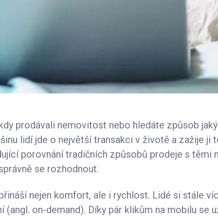
kdy prodávali nemovitost nebo hledáte způsob jakým
inu lidí jde o největší transakci v životě a zažije ji
ující porovnání tradičních způsobů prodeje s těmi n
správně se rozhodnout.
řináší nejen komfort, ale i rychlost. Lidé si stále víc
ní (angl. on-demand). Díky pár klikům na mobilu se 