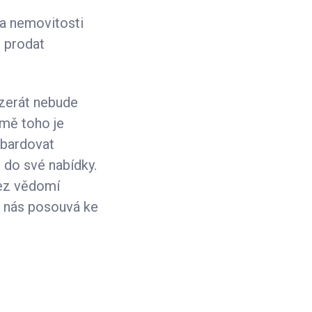
na nemovitosti
i prodat
nzerát nebude
omě toho je
mbardovat
 do své nabídky.
bez vědomí
to nás posouvá ke