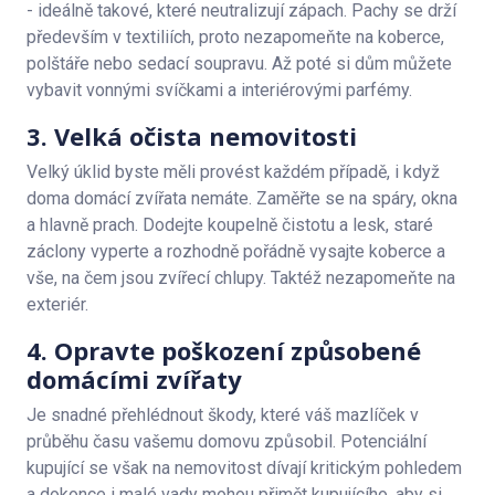
- ideálně takové, které neutralizují zápach. Pachy se drží
především v textiliích, proto nezapomeňte na koberce,
polštáře nebo sedací soupravu. Až poté si dům můžete
vybavit vonnými svíčkami a interiérovými parfémy.
3. Velká očista nemovitosti
Velký úklid byste měli provést každém případě, i když
doma domácí zvířata nemáte. Zaměřte se na spáry, okna
a hlavně prach. Dodejte koupelně čistotu a lesk, staré
záclony vyperte a rozhodně pořádně vysajte koberce a
vše, na čem jsou zvířecí chlupy. Taktéž nezapomeňte na
exteriér.
4. Opravte poškození způsobené
domácími zvířaty
Je snadné přehlédnout škody, které váš mazlíček v
průběhu času vašemu domovu způsobil. Potenciální
kupující se však na nemovitost dívají kritickým pohledem
a dokonce i malé vady mohou přimět kupujícího, aby si