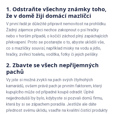
1. Odstraňte všechny známky toho,
že v domě žijí domácí mazlíčci
V první řadě je důležité připravit nemovitost na prohlídku.
Žádný zájemce přeci nechce zakopnout o psí hračky
nebo v horším případě, o kočičí záchod plný zapáchajících
překvapení. Proto se postarejte o to, abyste uklidili vše,
co s mazlíčky souvisí, například misky na vodu a jídlo,
hračky, zvířecí toaletu, vodítka, fotky či jejich pelíšky.
2. Zbavte se všech nepříjemných
pachů
Vy jste si možná zvykli na pach svých čtyřnohých
kamarádů, ovšem právě pach je prvním faktorem, který
kupujícího může od případné koupě odradit. Úplně
nejjednodušší by bylo, kdybyste si pozvali domů firmu,
která by si se zápachem poradila. Jestliže ale dáte
přednost svému úklidu, vsaďte na kvalitní čistící produkty