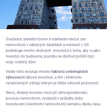
Současný stavební boom a markantní nárůst cen
nemovitostí v některých lokalitách a městech v SR
podněcuje mnoho drobných investorů k tomu, aby si jako
investici do budoucna, pojistku na důchod pořídili byt,
resp. rodinný dům.
Vedle toho existuje mnoho
faktorů ovlivňujících
výnosnost
takové investice, a tím i efektivitu
vynaložených zdrojů, kterým je třeba věnovat pozornost.
Navíc, drobný investor musí při obhospodařování,
provozu nemovitosti, vynaložit v průběhu doby
investování (vlastnictví nemovitosti) nemalou dávku času