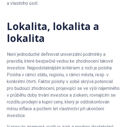
a vlastního úsilí.
Lokalita, lokalita a
lokalita
Není jednoduché definovat univerzální podmínky a
pravidla, které bezpečně vedou ke zhodnocení takové
investice. Nejpodstatnějším kritériem z nich je poloha.
Poloha v rámci státu, regionu, v rámci města, resp. v
konkrétní čtvrti. Faktor polohy v sobě skrývá potenciál
pro budoucí zhodnocení, projevující se ve výši nájemného
v průběhu doby trvání investice a ziskem, rovnajícím se
rozdílu prodejní a kupní ceny, který je oddiskontován
mírou inflace a počtem let vlastnictví při ukončení
investice.
V praxi to znamená, jestli je zisk z prodeje dostatečně