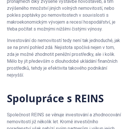
pronájmech díky zvýšené výstavbě novostaveb, a tím
zvýšeného množství jiných volných nemovitostí, nebo
pokles poptávky po nemovitostech v souvislosti s
makroekonomickým vývojem a recesí hospodářství, je
třeba počítat s možnými nižšími čistými výnosy.
Investování do nemovitostí tedy není tak jednoduché, jak
se na první pohled zdá. Nejistota spočívá nejen v tom,
zda je možné zhodnotit peněžní prostředky, ale i kolik.
Mělo by jít především o dlouhodobé ukládání finančních
prostředků, tehdy je efektivita takového podnikání
nejvyšší.
Spolupráce s REINS
Společnost REINS se věnuje investování a zhodnocování
nemovitostí již několik let. Kromě investičního
poradenství však nabízí svým partnerům i výkup jejich