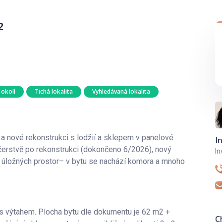
²
 okolí
Tichá lokalita
Vyhledávaná lokalita
 nové rekonstrukci s lodžií a sklepem v panelové
I
 čerstvě po rekonstrukci (dokončeno 6/2026), nový
In
a úložných prostor– v bytu se nachází komora a mnoho
s výtahem. Plocha bytu dle dokumentu je 62 m2 +
C