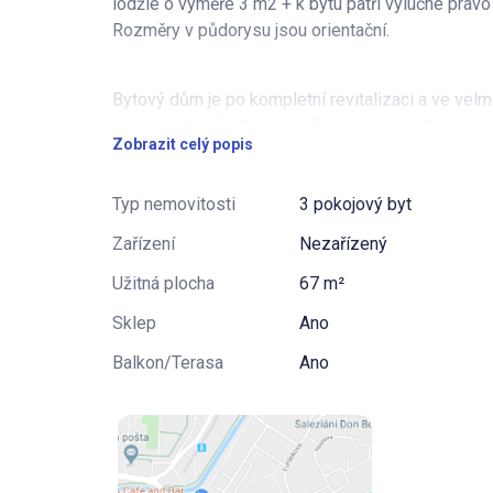
lodžie o výměře 3 m2 + k bytu patří výlučné právo 
Rozměry v půdorysu jsou orientační.
Bytový dům je po kompletní revitalizaci a ve vel
Kč již včetně fondu oprav. Průkaz energetické ná
Zobrazit celý popis
Dispozice:
Typ nemovitosti
3 pokojový byt
• Předsíň
• Obývací pokoj s kuchyňským koutem
Zařízení
Nezařízený
• 2 x pokoj - samostatný, neprůchozí
Užitná plocha
67 m²
• Koupelna s vanou
• WC samostatné
Sklep
Ano
• Komora v byte
Balkon/Terasa
Ano
• Lodžie
• Sklep
Rekonstrukce bytu zahrnuje:
• Kompletní výměnu elektroinstalačních rozvodů (