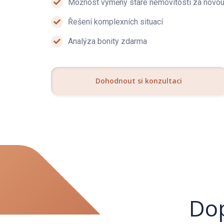
Možnost výměny staré nemovitosti za novo
Prohlídky jsou již možné. Fotky v galerii jsou z naš
standardu. Aktuálně čekáme na termín focení. V 
Řešení komplexních situací
hypotečního úvěru. V případě více zájemců o koupi
Analýza bonity zdarma
vlastních kritérií.
Dohodnout si konzultaci
Dop