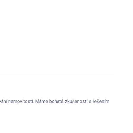
ubní
nsgrohe
 značka: Hansgrohe
ě a WC
vání nemovitostí. Máme bohaté zkušenosti s řešením
y