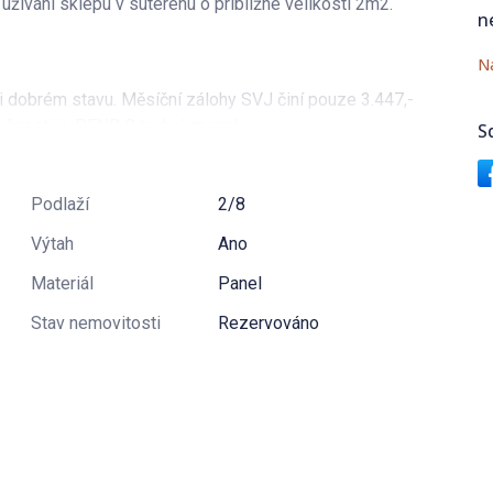
užívání sklepu v suterénu o približné velikosti 2m2.
n
Na
mi dobrém stavu. Měsíční zálohy SVJ činí pouze 3.447,-
ročnosti je PENB C tedy úsporná.
S
Podlaží
2/8
Výtah
Ano
Materiál
Panel
Stav nemovitosti
Rezervováno
v mědi) včetně revize