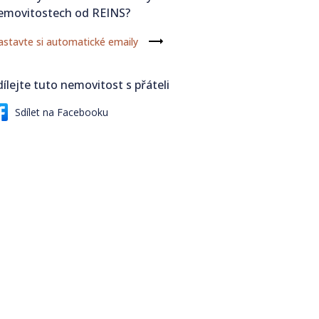
emovitostech od REINS?
stavte si automatické emaily
dílejte tuto nemovitost s přáteli
Sdílet na Facebooku