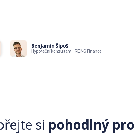
u
ich jiných realizací a tento byt je realizován ve stejném
případě potřeby umíme pomoci zprostředkovat vyřízení
 si majitel vyhrazuje právo výběru kupujícího dle
Benjamín Šipoš
Hypoteční konzultant • REINS Finance
řejte si
pohodlný pro