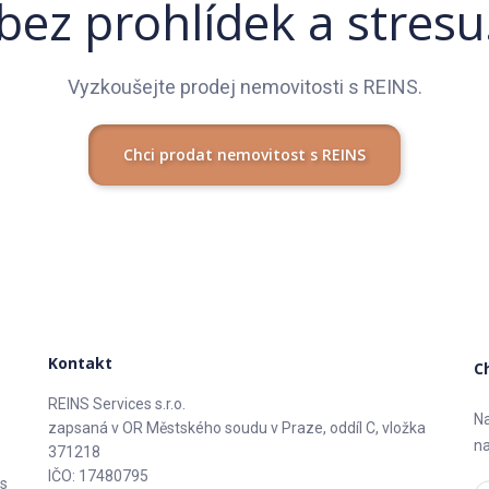
bez prohlídek a stresu
Vyzkoušejte prodej nemovitosti s REINS.
Chci prodat nemovitost s REINS
Kontakt
C
REINS Services s.r.o.
Na
zapsaná v OR Městského soudu v Praze, oddíl C, vložka
na
371218
IČO: 17480795
 s