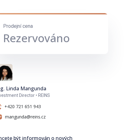
Prodejní cena
Rezervováno
ng. Linda Mangunda
vestment Director • REINS
+420 721 651 943
mangunda@reins.cz
hcete být informován o nových