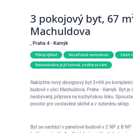
3 pokojový byt, 67 m
Machuldova
, Praha 4 - Kamýk
Pěkný výhled
Nezařízená nemovitost
Zeleň v
Rekonstrukce je již hotová, ozvěte se nám
Nabízíme nový designový byt 3+KK po kompletní a
budově v ulici Machuldova, Praha - Kamýk. Byt je
neobývaný, příprava na kuchyňskou linku. Spoust
prostor pro vestavěné skříně a v suterénu sklep.
Byt se nachází v panelové budově v 2 NP z 8 NP 