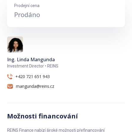
• Koupelna s vanou
Prodejní cena
Prodáno
• WC samostatné
• zasklená logie
• komora
• Sklep
Ing. Linda Mangunda
Investment Director • REINS
Rekonstrukce bytu zahrnuje:
+420 721 651 943
• Kompletní výměnu elektroinstalačních rozvodů (v mědi)
mangunda@reins.cz
včetně revize
• Kompletní výměnu rozvodů vody a odpadu
• Kompletní úprava povrchů stěn (štuk, malování)
Možnosti financování
• Nové laminátové podlahy
REINS Finance nabízí široké možnosti přefinancování