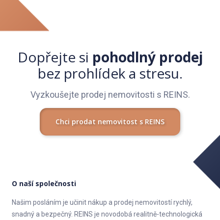
• SDK strop s bodovými světly v chodbě, koupelně a WC
• Nove svítidla
• Předpříprava vývodů pro kuchyňskou linku – bez linky
Dopřejte si
pohodlný prodej
bez prohlídek a stresu.
Vyzkoušejte prodej nemovitosti s REINS.
Chci prodat nemovitost s REINS
O naší společnosti
Našim posláním je učinit nákup a prodej nemovitostí rychlý,
snadný a bezpečný. REINS je novodobá realitně-technologická