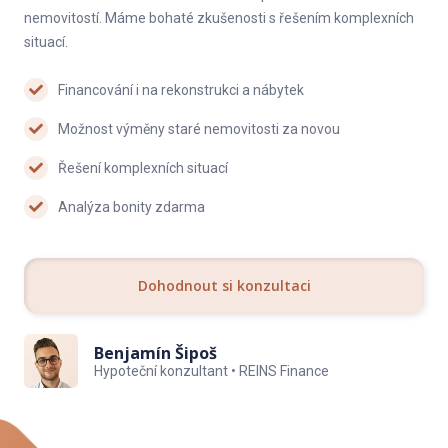
• Podlahové obvodové lišty
nemovitostí. Máme bohaté zkušenosti s řešením komplexních
situací.
• Dveře interiérové nové, včetně obložkových zárubní
Financování i na rekonstrukci a nábytek
• Kompletní rekonstrukce koupelny a toalety
Možnost výměny staré nemovitosti za novou
• Dlažba
Řešení komplexních situací
• Obklad
Analýza bonity zdarma
• Umyvadlo s bílou skříňkou
• Zrcadlo s LED podsvícením
Dohodnout si konzultaci
• Nové WC
• Nová vana
Benjamín Šipoš
• Umyvadlová baterie s výpusti černá, značka: Hansgrohe
Hypoteční konzultant • REINS Finance
• Vanová baterie na stěnu + sprchový úchyt černá značka:
Hansgrohe