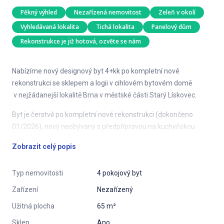
Pěkný výhled
Nezařízená nemovitost
Zeleň v okolí
Vyhledávaná lokalita
Tichá lokalita
Panelový dům
Rekonstrukce je již hotová, ozvěte se nám
Nabízíme nový designový byt 4+kk po kompletní nové
rekonstrukci se sklepem a logii v cihlovém bytovém domě
v nejžádanejší lokalitě Brna v městské části Starý Lískovec.
Byt je čerstvě po kompletní nové rekonstrukci (dokončeno
01/2026), nový neobývaný s předpřípravou na kuchyňskou
linku. Byt je prostorný, světlý, vzdušný a klidný.
Zobrazit celý popis
Byt se nachází v panelove budově ve 9. patře ze 9. s
výtahem. Plocha bytu je 58 m2 m2 a k bytu patří sklep o výmere
Typ nemovitosti
4 pokojový byt
2 m2 a zasklená logie o výmere 5 m2.
Zařízení
Nezařízený
Bytový dům je po kompletní revitalizaci a ve velmi dobrém
Užitná plocha
65 m²
stavu.
Sklep
Ano