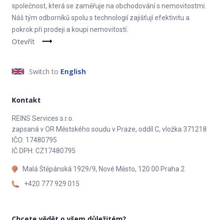
společnost, která se zaměřuje na obchodování s nemovitostmi.
Náš tým odborníků spolu s technologií zajišťují efektivitu a
pokrok při prodeji a koupi nemovitostí.
Otevřít
Switch to
English
Kontakt
REINS Services s.r.o.
zapsaná v OR Městského soudu v Praze, oddíl C, vložka 371218
IČO: 17480795
IČ DPH: CZ17480795
Malá Štěpánská 1929/9, Nové Město, 120 00 Praha 2
+420 777 929 015
Chcete vědět o všem důležitém?