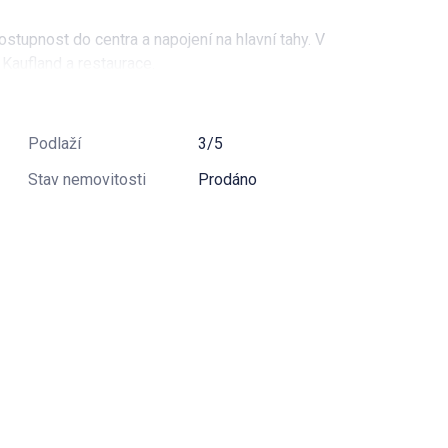
stupnost do centra a napojení na hlavní tahy. V
 Kaufland a restaurace.
Podlaží
3/5
Stav nemovitosti
Prodáno