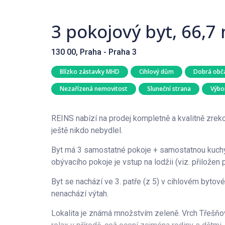
3 pokojový byt, 66,7
130 00, Praha - Praha 3
Blízko zástavky MHD
Cihlový dům
Dobrá obč
Nezařízená nemovitost
Sluneční strana
Výbo
REINS nabízí na prodej kompletně a kvalitně zrek
ještě nikdo nebydlel.
Byt má 3 samostatné pokoje + samostatnou kuch
obývacího pokoje je vstup na lodžii (viz. přiložen 
Byt se nachází ve 3. patře (z 5) v cihlovém by
nenachází výtah.
Lokalita je známá množstvím zeleně. Vrch Třešňov