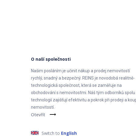
– Zrcadlo s podsvícením 60×60
– Sprchová baterie Hansgrohe
– Umyvadlová baterie Hansgrohe Logis
WC: Závěsné WC (Geberit)
O naší společnosti
Svítidla: Stropní svítidlo kruhové 40cm
Našim posláním je učinit nákup a prodej nemovitostí
rychlý, snadný a bezpečný. REINS je novodobá realitně-
technologická společnost, která se zaměřuje na
DALŠÍ VÝBAVA BYTU
obchodování s nemovitostmi. Náš tým odborníků spolu
technologií zajišťují efektivitu a pokrok při prodeji a kou
Okna: Plastová se žaluziemi
nemovitostí.
Otevřít
Topení: Centrální
Bezpečnost: Zabezpečení bezpečnostními dveřm
Switch to
English