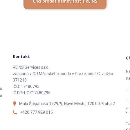
Chci prodat nemovitost s REINS
Kontakt
C
REINS Services s.r.o.
Na
zapsaná v OR Městského soudu v Praze, oddíl C, vložka
na
371218
IČO: 17480795
 s
IČ DPH: CZ17480795
pi
Malá Štěpánská 1929/9, Nové Město, 120 00 Praha 2
+420 777 929 015
i
Ta
o