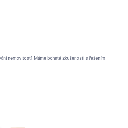
šimi specialisty, takže Vás nečekají žádná překvapení.
taily.
 během rekonstrukce (např. změnit odstíny vybraného
vání nemovitostí. Máme bohaté zkušenosti s řešením
u