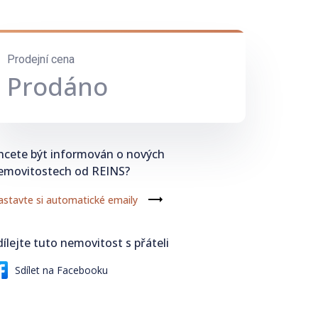
Prodejní cena
Prodáno
hcete být informován o nových
emovitostech od REINS?
stavte si automatické emaily
dílejte tuto nemovitost s přáteli
Sdílet na Facebooku