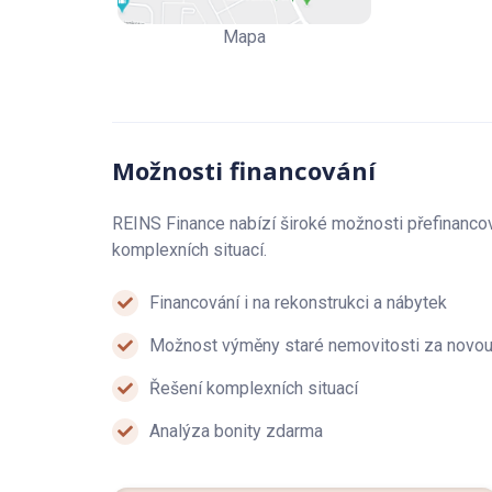
– Technický i právní stav bytu byl zkontrolován na
Mapa
– Po rekonstrukci v bytě ještě nikdo nebydlel.
– Při rekonstrukci dbáme na kvalitu provedení a de
– Klientské změny jsme schopni zapracovat ještě
standardu).
Možnosti financování
REINS Finance nabízí široké možnosti přefinanco
REKONSTRUKCE BYTU NA KŘIVÉ 1 OBSAHUJE:
komplexních situací.
Kuchyňská linka:
Financování i na rekonstrukci a nábytek
– Skříňky – lesklá bílá
Možnost výměny staré nemovitosti za novo
– Pracovní deska – beton
Řešení komplexních situací
– Zástěna – světlý dub
Analýza bonity zdarma
– Sporák s varnou deskou