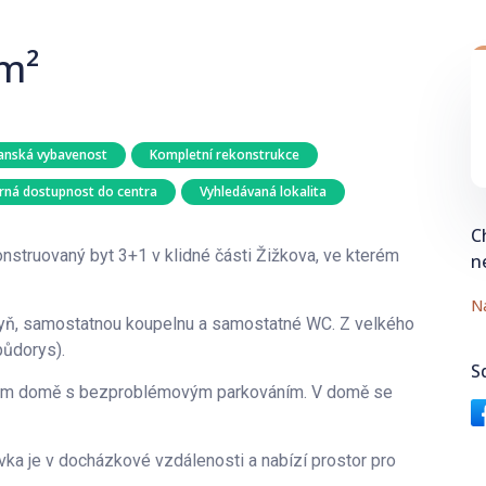
 m²
anská vybavenost
Kompletní rekonstrukce
rná dostupnost do centra
Vyhledávaná lokalita
C
onstruovaný byt 3+1 v klidné části Žižkova, ve kterém
n
Na
yň, samostatnou koupelnu a samostatné WC. Z velkého
půdorys).
S
tovém domě s bezproblémovým parkováním. V domě se
ka je v docházkové vzdálenosti a nabízí prostor pro