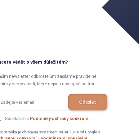
hcete vědět o všem důležitém?
šim newsletter odběratelům zasíláme pravidelné
bídky nemovitostí, které nejsou dostupné na trhu.
Odeslat
Souhlasím s
Podmínky ochrany soukromí
to stránka je chráněna systémem reCAPTCHA od Google s
chranou soukromí
podmínkami používání
a
.