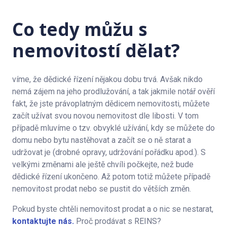
Co tedy můžu s
nemovitostí dělat?
víme, že dědické řízení nějakou dobu trvá. Avšak nikdo
nemá zájem na jeho prodlužování, a tak jakmile notář ověří
fakt, že jste právoplatným dědicem nemovitosti, můžete
začít užívat svou novou nemovitost dle libosti. V tom
případě mluvíme o tzv. obvyklé užívání, kdy se můžete do
domu nebo bytu nastěhovat a začít se o ně starat a
udržovat je (drobné opravy, udržování pořádku apod.). S
velkými změnami ale ještě chvíli počkejte, než bude
dědické řízení ukončeno. Až potom totiž můžete případě
nemovitost prodat nebo se pustit do větších změn.
Pokud byste chtěli nemovitost prodat a o nic se nestarat,
kontaktujte nás.
Proč prodávat s REINS?