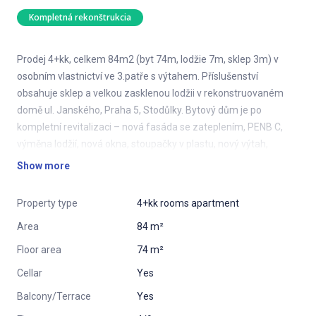
Kompletná rekonštrukcia
Prodej 4+kk, celkem 84m2 (byt 74m, lodžie 7m, sklep 3m) v
osobním vlastnictví ve 3.patře s výtahem. Příslušenství
obsahuje sklep a velkou zasklenou lodžii v rekonstruovaném
domě ul. Janského, Praha 5, Stodůlky. Bytový dům je po
kompletní revitalizaci – nová fasáda se zateplením, PENB C,
výměna lodžií, nová okna, stoupačky v plastu, nový výtah,
střecha po rekonstrukci, elektrické rozvody, schránky, sklepy,
Show more
vstupní dveře. Klidná ulice, parkování v modré zóně před
domem.
Property type
4+kk rooms apartment
Občanská vybavenost a MHD v přímém okolí domu, včetně
Area
84 m²
dětských a sportovních hřišť. Dobře fungující SVJ.Měsíční
Floor area
74 m²
poplatky včetně topení, teplé vody a fondu oprav 4.570 kč. V
přízemí domu kolárna a kočárkárna. Na každém patře pouze 2
Cellar
Yes
byty zaručují dostatek soukromí. V nejbližším okolí se kromě
Balcony/Terrace
Yes
obchodů, restaurací a dětského hřiště nacházejí i dvě školky a tři