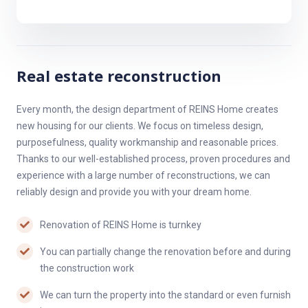
Možnost dokončení bytu (podlahy, obklady, sanita, dlažba,
osvětlení, dveře+zárubně..) ve standardu dle ilustračních foto z
naší realizace včetně kuchyňské linky na míru se spotřebiči
Real estate reconstruction
Gorenje (myčka na nádobí, digestoř, 4 indukční plotýnky, trouba)
Naše firma disponuje potřebnou stavební kapacitou a materiály
za zvýhodněnou cenu.
Every month, the design department of REINS Home creates
new housing for our clients. We focus on timeless design,
purposefulness, quality workmanship and reasonable prices.
Thanks to our well-established process, proven procedures and
experience with a large number of reconstructions, we can
reliably design and provide you with your dream home.
Renovation of REINS Home is turnkey
You can partially change the renovation before and during
the construction work
We can turn the property into the standard or even furnish