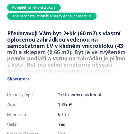
Kompletná rekonštrukcia
The reconstruction is already done, contact us
Představuji Vám byt 2+kk (60 m2) s vlastní
oplocenou zahrádkou vedenou na
samostatném LV v klidném vnitrobloku (43
m2) a sklepem (0,66 m2). Byt je ve zvýšeném
prvním podlaží a vstup na zahrádku je přímo
z bytu. Byt má velmi prostorný obývací
pokoj s kuchyňským koutem a z chodby
vstup do koupelny, WC a samostatný vstup i
Show more
do ložnice.
Vlastní zahrádka je dostatečně prostorná pro bezpečné vyžití
Property type
2+kk rooms apartment
dětí nebo, posezení v zeleni nebo pro rodinné grilování.
Area
103 m²
Dům byl postaven v roce 2004. V domě je dobře fungující SVJ.
Floor area
60 m²
V okolí domu je veškerá občanská vybavenost (restaurace,
Cellar
Yes
squash, pošta, nákupní a zábavní centrum Černý most).