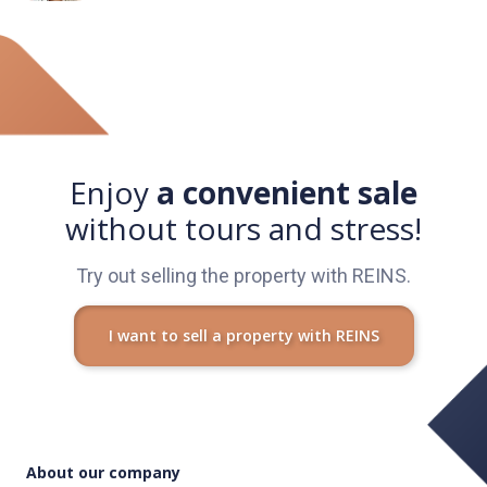
– Myčka nádobí
– Varní deska
Podlahy: Dub Vivo 8mm AC4
Podlahové lišty: Lišta 650 bílá
Enjoy
a convenient sale
Zárubně: Zárubeň bílá
without tours and stress!
Obklady: Bílý lesk 30×60 cm rektifikovaný
Dlažby: Italská rektifikovaná dlažba Loft White 60×60 cm
Try out selling the property with REINS.
Zdi: Bílá malba
I want to sell a property with REINS
Interiérové dveře: Bílé plné dveře
Koupelna:
– Sprchový kout 80×80 cm
About our company
– Umyvadlo se skříňkou