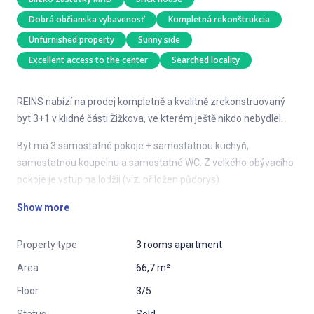
Dobrá občianska vybavenosť
Kompletná rekonštrukcia
Unfurnished property
Sunny side
Excellent access to the center
Searched locality
REINS nabízí na prodej kompletně a kvalitně zrekonstruovaný
byt 3+1 v klidné části Žižkova, ve kterém ještě nikdo nebydlel.
Byt má 3 samostatné pokoje + samostatnou kuchyň,
samostatnou koupelnu a samostatné WC. Z velkého obývacího
pokoje je vstup na lodžii (viz. přiložen půdorys).
Byt se nachází ve 3. patře (z 5) v cihlovém bytovém domě s
Show more
bezproblémovým parkováním. V domě se nenachází výtah.
Property type
3 rooms apartment
Lokalita je známá množstvím zeleně. Vrch Třešňovka je v
docházkové vzdálenosti a nabízí prostor pro relax v přírodě, což
Area
66,7 m²
ocení zejména rodiny s dětmi.
Floor
3/5
Zastávka tramvaje 2 min. chůze od domu, dobrá dostupnost do