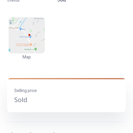
Status
Sold
centra a napojení na hlavní tahy. V blízkosti školy, školky (200 –
300 metrů), lékárna, Kaufland a restaurace.
VÝMĚRA BYTU
– Užitná plocha: 74,49 m²
Map
– Podlahová plocha: 67,99 m²
– Lodžie 5,7 m²
– Sklep 1 m²
Selling price
Sold
VÝHODY KOUPĚ BYTU OD REINS
– Byt je přímo ve vlastnictví naší společnosti.
– Technický i právní stav bytu byl zkontrolován našimi