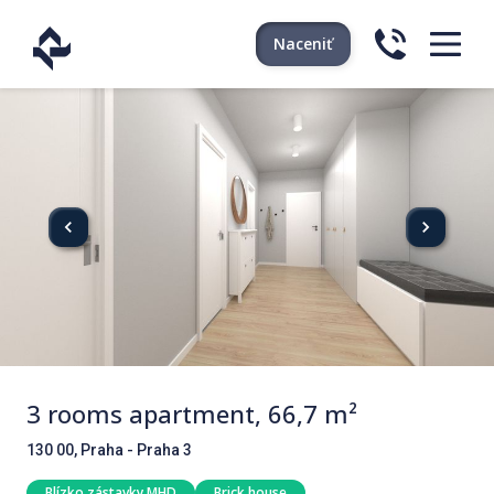
Naceniť
3 rooms apartment, 66,7 m²
130 00, Praha - Praha 3
Blízko zástavky MHD
Brick house