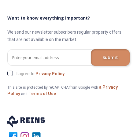
VÝHODY:
Want to know everything important?
Slunný, obchody, škola, školka, nemocnice, zastávka autobusu
We send our newsletter subscribers regular property offers
that are not available on the market.
CENA BYTU
Submit
6 000 000 Kč
I agree to
Privacy Policy
a Privacy
This site is protected by reCAPTCHA from Google with
VÝMĚNA NEMOVITOSTI:
Policy
Terms of Use
and
.
Chcete koupit tuto nemovitost a zároveň prodáváte svoji
vlastní? My vám ji rádi vyměníme. Ozvěte se nám a naši
kolegové se přijdou podívat na vaši starou nemovitost.
FOTOGRAFIE