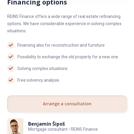
Financing options
specialisty, takže Vás nečekají žádná překvapení.
– Po rekonstrukci v bytě ještě nikdo nebydlel.
REINS Finance offers a wide range of real estate refinancing
options. We have considerable experience in solving complex
– Při rekonstrukci dbáme na kvalitu provedení a detaily.
situations.
– Klientské změny jsme schopni zapracovat ještě během
Financing also for reconstruction and furniture
rekonstrukce (např. změnit odstíny vybraného standardu).
Possibility to exchange the old property for a new one
Solving complex situations
REKONSTRUKCE BYTU NA KŘIVÉ 1 OBSAHUJE:
Free solvency analysis
Kuchyňská linka:
– Skříňky – lesklá bílá
Arrange a consultation
– Pracovní deska – beton
– Zástěna – světlý dub
Benjamín Šipoš
– Sporák s varnou deskou
Mortgage consultant • REINS Finance