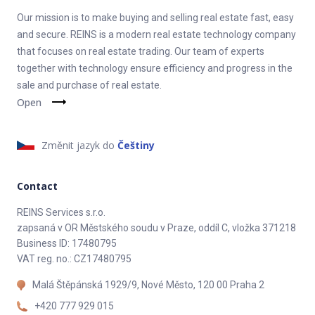
Our mission is to make buying and selling real estate fast, easy
– Zrcadlo s podsvícením 60×60
and secure. REINS is a modern real estate technology company
that focuses on real estate trading. Our team of experts
– Sprchová baterie Hansgrohe
together with technology ensure efficiency and progress in the
– Umyvadlová baterie Hansgrohe Logis
sale and purchase of real estate.
Open
WC: Závěsné WC (Geberit)
Změnit jazyk do
Češtiny
Svítidla: Stropní svítidlo kruhové 40cm
Contact
REINS Services s.r.o.
DALŠÍ VÝBAVA BYTU
zapsaná v OR Městského soudu v Praze, oddíl C, vložka 371218
Business ID: 17480795
Okna: Plastová se žaluziemi
VAT reg. no.: CZ17480795
Topení: Centrální
Malá Štěpánská 1929/9, Nové Město, 120 00 Praha 2
Bezpečnost: Zabezpečení bezpečnostními dveřmi
+420 777 929 015