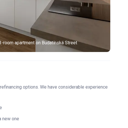
3-room apartment on Budatínská Street
 refinancing options. We have considerable experience
re
 a new one