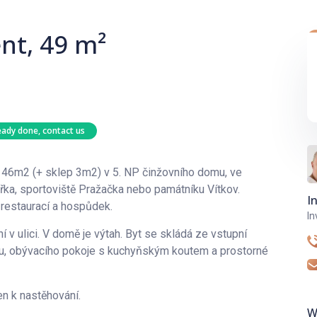
nt, 49 m²
eady done, contact us
P 46m2 (+ sklep 3m2) v 5. NP činžovního domu, ve
řka, sportoviště Pražačka nebo památníku Vítkov.
I
 restaurací a hospůdek.
In
 v ulici. V domě je výtah. Byt se skládá ze vstupní
u, obývacího pokoje s kuchyňským koutem a prostorné
en k nastěhování.
W