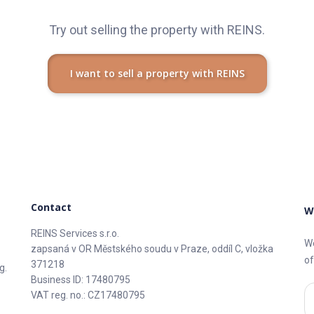
Try out selling the property with REINS.
I want to sell a property with REINS
Contact
W
REINS Services s.r.o.
We
zapsaná v OR Městského soudu v Praze, oddíl C, vložka
of
371218
g.
Business ID: 17480795
VAT reg. no.: CZ17480795