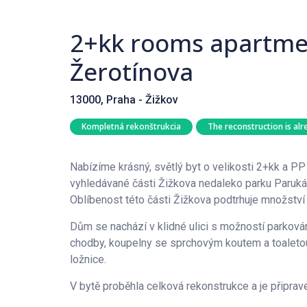
2+kk rooms apartme
Žerotínova
13000, Praha - Žižkov
Kompletná rekonštrukcia
The reconstruction is alr
Nabízíme krásný, světlý byt o velikosti 2+kk a P
vyhledávané části Žižkova nedaleko parku Paruká
Oblíbenost této části Žižkova podtrhuje množství
Dům se nachází v klidné ulici s možností parkování
chodby, koupelny se sprchovým koutem a toaleto
ložnice.
V bytě proběhla celková rekonstrukce a je připrav