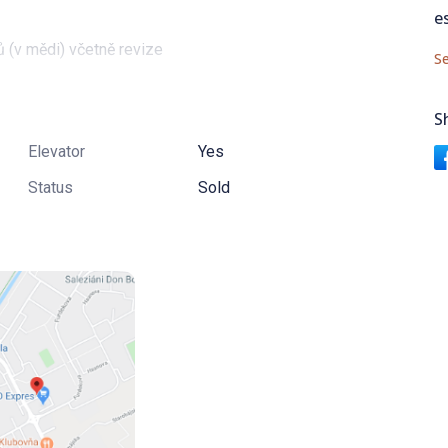
e
 (v mědi) včetně revize
Se
)
S
Elevator
Yes
Status
Sold
árubní