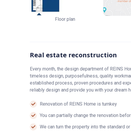
Umyvadlová baterie s výpustí černá, značka:
Nový sprchový kout
Floor plan
Sprchová baterie na stěnu + sprchový úchyt č
SDK strop s bodovými světly v chodbě, koup
Nove svítidla
Real estate reconstruction
Předpříprava vývodů pro kuchyňskou linku – b
Every month, the design department of REINS Hom
timeless design, purposefulness, quality workman
established process, proven procedures and expe
reliably design and provide you with your dream 
Renovation of REINS Home is turnkey
You can partially change the renovation befo
We can turn the property into the standard or 