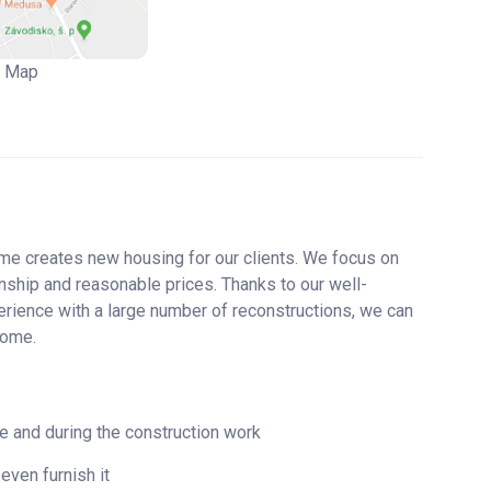
 Hansgrohe
Map
erná značka: Hansgrohe
elně a WC
ez linky
e creates new housing for our clients. We focus on
ship and reasonable prices. Thanks to our well-
rience with a large number of reconstructions, we can
home.
re and during the construction work
even furnish it