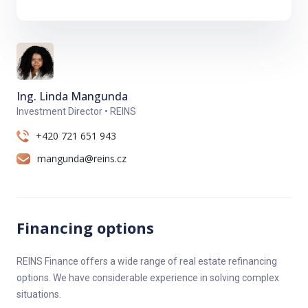
● kompletní výměnu elektroinstalačních rozvodů
● kompletní výměnu rozvodů vody a odpadu
● kompletní úprava povrchů stěn
● pokládka laminátové podlahy
Ing. Linda Mangunda
Investment Director • REINS
● laminátová podlaha Dub Native 8mm AC4 V drážka
+420 721 651 943
● podlahové obvodové lišty Krono Original Bílá
mangunda@reins.cz
● dlažba Loft White 60x60 Gres Rektifikovaná
● obklad biely lesk 30x60 Rektifikovaný
● umyvadlo + skříňka dekor Ořech
Financing options
● zrcadlo 50x70 s LED svítilnou
REINS Finance offers a wide range of real estate refinancing
● vana nebo sprchovací kout
options. We have considerable experience in solving complex
situations.
● baterie umyvadlová Hansgrohe Logis