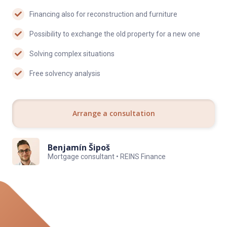
Financing also for reconstruction and furniture
● baterie vanová Hansgrohe Logis
Possibility to exchange the old property for a new one
● sprchová hadice s hlavicí
Solving complex situations
● kuchyňská linka se spotřebiči (myčka nádobí, el. trouba, varná
deska, digestoř, dřez+baterie, LED podsvietenie)
Free solvency analysis
● LED svítidla stropní
POPIS BYTOVÉHO DOMU:
Arrange a consultation
Bytový dům prošel rekonstrukcí vnitřních prostů, výtah,
schránky, nové vchodové dveře, v blízké době se plánuje
Benjamín Šipoš
zateplení bytového důmu. Parkování je bezproblémové před
Mortgage consultant • REINS Finance
domem.
LOKALITA:
Byotvý dům se nachází pouhé 2 minuty pěšky od stanice metra
B-Hloubětín, V okolí se nachází hodně zelene a kompletní