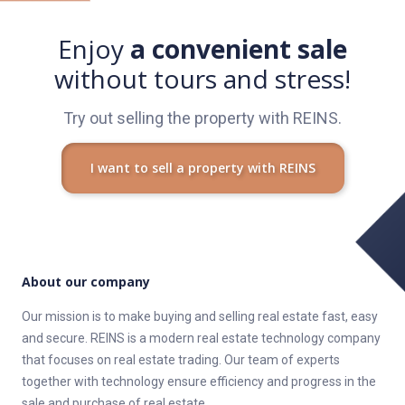
občanská vybavenost jako základní škola, gymnázium,
restaurace, kavárny, obchody, nákupní centrum, MHD zastávky
Enjoy
a convenient sale
přímo před domem, centrum černý most 2 stasnice metra.
without tours and stress!
Try out selling the property with REINS.
I want to sell a property with REINS
About our company
Our mission is to make buying and selling real estate fast, easy
and secure. REINS is a modern real estate technology company
that focuses on real estate trading. Our team of experts
together with technology ensure efficiency and progress in the
sale and purchase of real estate.