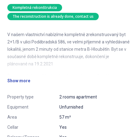
Kompletná rekonštrukcia
The reconstruction is already done, contact us
V našem vlastnictví nabízíme kompletně zrekonstruovaný byt
2+1/B v ulici Poděbradská 586, ve velmi příjemné a vyhledávané
lokalitě, jenom 2 minuty od stanice metra B-Hloubětín. Byt se v
současné době kompletně rekonstruuje, dokončení je
plánované na 19.2.2021
Byt se nachází v cihlovém domě s výtahem na 4. patře z
Show more
celkových 5. Celková rozloha bytu je 57m2. K bytu náleží balkon
1,4m2 a také sklep v suterénu domu 1,3m2
Property type
2 rooms apartment
DISPOZICE BYTU:
Equipment
Unfurnished
● 1x velký obývací pokoj s balkonem
Area
57 m²
● 1x ložnice
Cellar
Yes